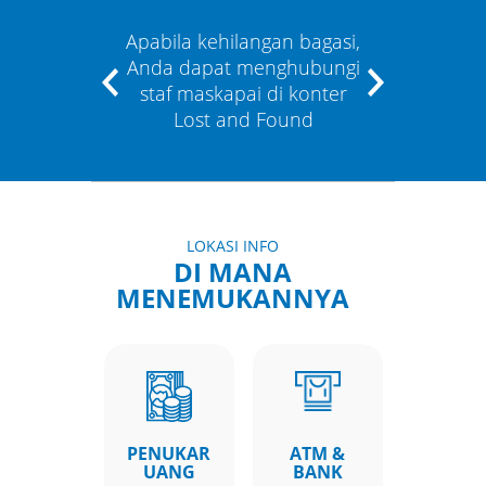
masi di
Apabila kehilangan bagasi,
Tersed
suai
Anda dapat menghubungi
area 
nda
staf maskapai di konter
Lost and Found
LOKASI INFO
DI MANA
MENEMUKANNYA
PENUKAR
ATM &
UANG
BANK