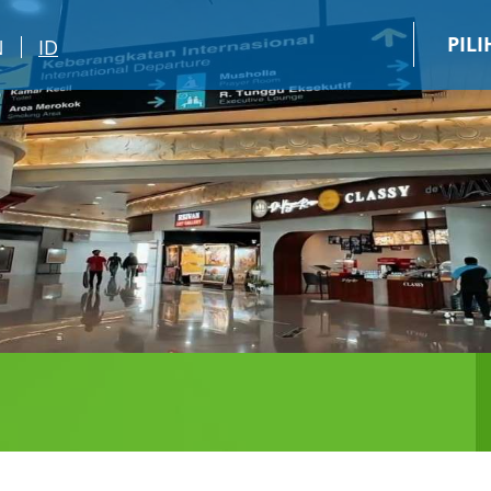
PIL
N
ID