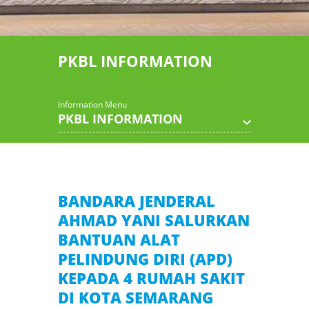
PKBL INFORMATION
Information Menu
PKBL INFORMATION
BANDARA JENDERAL
AHMAD YANI SALURKAN
BANTUAN ALAT
PELINDUNG DIRI (APD)
KEPADA 4 RUMAH SAKIT
DI KOTA SEMARANG