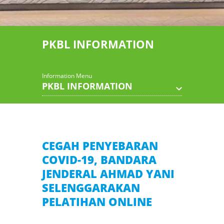
PKBL INFORMATION
Information Menu
PKBL INFORMATION
CEGAH PENYEBARAN
COVID-19, BANDARA
JENDERAL AHMAD YANI
SELENGGARAKAN
PELATIHAN ONLINE